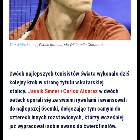
The White House
, Public domain, via Wikimedia Commons
Dwóch najlepszych tenisistów świata wykonało dziś
kolejny krok w stronę tytułu w katarskiej
stolicy.
Jannik Sinner i Carlos Alcaraz
w dwóch
setach uporali się ze swoimi rywalami i awansowali
do najlepszej ósemki, dołączając tym samym do
czterech innych rozstawionych, którzy wcześniej
już wypracowali sobie awans do ćwierćfinałów.