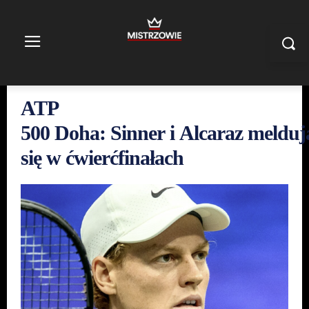
ATP
500 Doha: Sinner i Alcaraz melduj
się w ćwierćfinałach