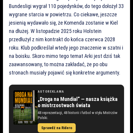
Bundesligi wygrał 110 pojedynków, do tego dołożył 33
wygrane starcia w powietrzu. Co ciekawe, jeszcze
jesienią wydawało się, że Komenda zostanie w Kiel
na dłużej. W listopadzie 2025 roku Holstein
przedłużył z nim kontrakt do końca czerwca 2028
roku. Klub podkreślał wtedy jego znaczenie w szatni i
na boisku. Skoro mimo tego temat Arki jest dziś tak
zaawansowany, to można zakładać, że po obu
stronach musiały pojawić się konkretne argumenty.
AUTOREKLAMA
„Droga na Mundial” — nasza książka
o mistrzostwach świata
48 reprezentacji, 48 historii i futbol w stylu Mistrzów
Polski.
Sprawdź na Ridero