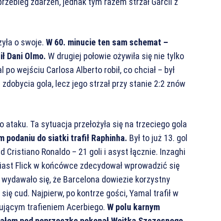
rzebieg zdarzeń, jednak tym razem strzał Garcii z
zyła o swoje.
W 60. minucie ten sam schemat –
ił Dani Olmo.
W drugiej połowie ożywiła się nie tylko
 po wejściu Carlosa Alberto robił, co chciał – był
i zdobycia gola, lecz jego strzał przy stanie 2:2 znów
y do ataku. Ta sytuacja przełożyła się na trzeciego gola
 podaniu do siatki trafił Raphinha.
Był to już 13. gol
Cristiano Ronaldo – 21 goli i asyst łącznie. Inzaghi
iast Flick w końcówce zdecydował wprowadzić się
wydawało się, że Barcelona dowiezie korzystny
ię cud. Najpierw, po kontrze gości, Yamal trafił w
akującym trafieniem Acerbiego.
W polu karnym
rzałem pod poprzeczkę pokonał Wojtka Szczęsnego.