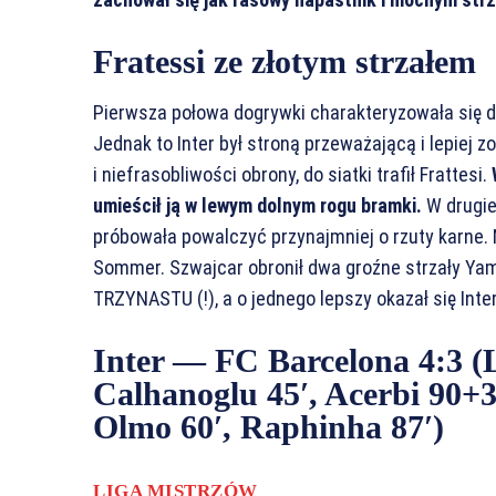
Fratessi ze złotym strzałem
Pierwsza połowa dogrywki charakteryzowała się 
Jednak to Inter był stroną przeważającą i lepiej 
i niefrasobliwości obrony, do siatki trafił Frattesi.
umieścił ją w lewym dolnym rogu bramki.
W drugie
próbowała powalczyć przynajmniej o rzuty karne. N
Sommer. Szwajcar obronił dwa groźne strzały Ya
TRZYNASTU (!), a o jednego lepszy okazał się Inte
Inter — FC Barcelona 4:3 (
Calhanoglu 45′, Acerbi 90+3′
Olmo 60′, Raphinha 87′)
LIGA MISTRZÓW