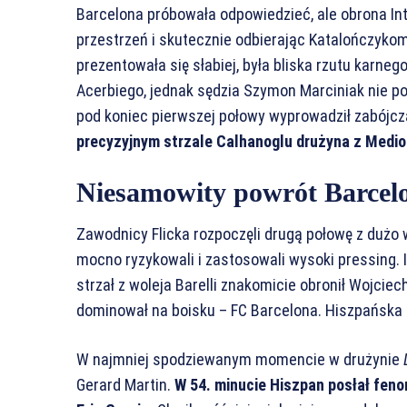
Barcelona próbowała odpowiedzieć, ale obrona Int
przestrzeń i skutecznie odbierając Katalończykom
prezentowała się słabiej, była bliska rzutu karnego
Acerbiego, jednak sędzia Szymon Marciniak nie pod
pod koniec pierwszej połowy wyprowadził zabójczą 
precyzyjnym strzale Calhanoglu drużyna z Medi
Niesamowity powrót Barcel
Zawodnicy Flicka rozpoczęli drugą połowę z dużo 
mocno ryzykowali i zastosowali wysoki pressing. In
strzał z woleja Barelli znakomicie obronił Wojciec
dominował na boisku – FC Barcelona. Hiszpańska d
W najmniej spodziewanym momencie w drużynie
Gerard Martin.
W 54. minucie Hiszpan posłał fen