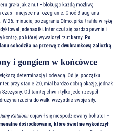
eru grała jak z nut – blokując każdą możliwą
 czas i miejsce na rozegranie. Choć Blaugrana
. W 26. minucie, po zagraniu Olmo, piłka trafiła w rękę
yktował jedenastki. Inter czuł się bardzo pewnie i
kontrę, po której wywalczył rzut karny.
Po
olanu schodziła na przerwę z dwubramkową zaliczką
.
ony i gongiem w końcówce
większą determinacją i odwagą. Od jej początku
ter, przy stanie 2:0, miał bardzo dobrą okazję, jednak
h Szczęsny. Od tamtej chwili tylko jeden zespół
rużyna rzuciła do walki wszystkie swoje siły.
Dumy Katalonii
objawił się niespodziewany bohater –
omenalne dośrodkowanie, które świetnie wykończył