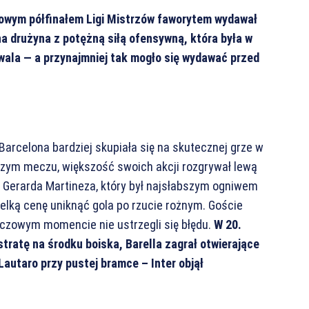
żowym półfinałem Ligi Mistrzów faworytem wydawał
na drużyna z potężną siłą ofensywną, która była w
ywala — a przynajmniej tak mogło się wydawać przed
arcelona bardziej skupiała się na skutecznej grze w
rwszym meczu, większość swoich akcji rozgrywał lewą
e Gerarda Martineza, który był najsłabszym ogniwem
elką cenę uniknąć gola po rzucie rożnym. Goście
luczowym momencie nie ustrzegli się błędu.
W 20.
tratę na środku boiska, Barella zagrał otwierające
Lautaro przy pustej bramce – Inter objął