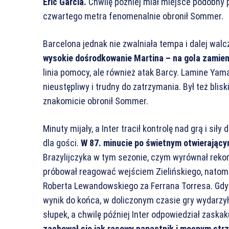
Eric Garcia.
Chwilę później miał miejsce podobny p
czwartego metra fenomenalnie obronił Sommer.
Barcelona jednak nie zwalniała tempa i dalej walc
wysokie dośrodkowanie Martina – na gola zamien
linia pomocy, ale również atak Barcy. Lamine Yamal
nieustępliwy i trudny do zatrzymania. Był też blisk
znakomicie obronił Sommer.
Minuty mijały, a Inter tracił kontrolę nad grą i sił
dla gości.
W 87. minucie po świetnym otwierającym
Brazylijczyka w tym sezonie, czym wyrównał rekord 
próbował reagować wejściem Zielińskiego, natom
Roberta Lewandowskiego za Ferrana Torresa. Gdy 
wynik do końca, w doliczonym czasie gry wydarzył s
słupek, a chwilę później Inter odpowiedział zask
zachował się jak rasowy napastnik i mocnym st