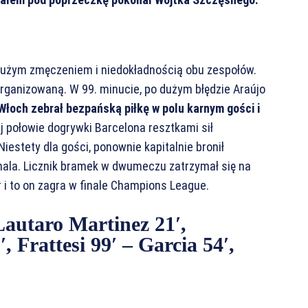
dużym zmęczeniem i niedokładnością obu zespołów.
zorganizowaną. W 99. minucie, po dużym błędzie Araújo
Włoch zebrał bezpańską piłkę w polu karnym gości i
j połowie dogrywki Barcelona resztkami sił
iestety dla gości, ponownie kapitalnie bronił
mala. Licznik bramek w dwumeczu zatrzymał się na
r i to on zagra w finale Champions League.
Lautaro Martinez 21′,
, Frattesi 99′ – Garcia 54′,