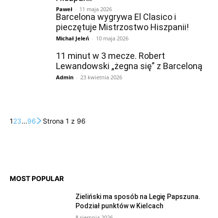
Paweł
-
11 maja 2026
Barcelona wygrywa El Clasico i
pieczętuje Mistrzostwo Hiszpanii!
Michał Jeleń
-
10 maja 2026
11 minut w 3 mecze. Robert
Lewandowski „żegna się” z Barceloną
Admin
-
23 kwietnia 2026
1
2
3
...
96
Strona 1 z 96
MOST POPULAR
Zieliński ma sposób na Legię Papszuna.
Podział punktów w Kielcach
8 sierpnia 2026