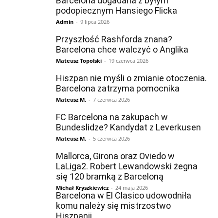
Barcelona dogadana z byłym
podopiecznym Hansiego Flicka
Admin
-
9 lipca 2026
Przyszłość Rashforda znana?
Barcelona chce walczyć o Anglika
Mateusz Topolski
-
19 czerwca 2026
Hiszpan nie myśli o zmianie otoczenia.
Barcelona zatrzyma pomocnika
Mateusz M.
-
7 czerwca 2026
FC Barcelona na zakupach w
Bundeslidze? Kandydat z Leverkusen
Mateusz M.
-
5 czerwca 2026
Mallorca, Girona oraz Oviedo w
LaLiga2. Robert Lewandowski żegna
się 120 bramką z Barceloną
Michał Kryszkiewicz
-
24 maja 2026
Barcelona w El Clasico udowodniła
komu należy się mistrzostwo
Hiszpanii