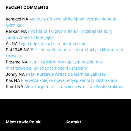
RECENT COMMENTS
Mateusz Cholewiak kolejnym wzmocnieniem
Koralgol
NA
Górnika
Hyballa bliski zwolnienia? To zabijanie kury
Pelikan
NA
zanim zniesie złote jajko
Legia odjechała, Lech nie dojechał
As
NA
Barcelona Koemana – dobra taktyka kluczem do
Pat2345
NA
rozwoju
Kamil Grosicki brakującym puzzlem w
Przemo
NA
mistrzowskiej układance Pogoni Szczecin?
Rafał Kurzawa wraca do Górnika Zabrze?
Johny
NA
Pierwsza kolejka nowej edycji Fantasy Ekstraklasa
Kas
NA
Alon Turgeman – zbawiciel wróci do Wisły Kraków?
Kamil
NA
Mistrzowie Polski
Kontakt