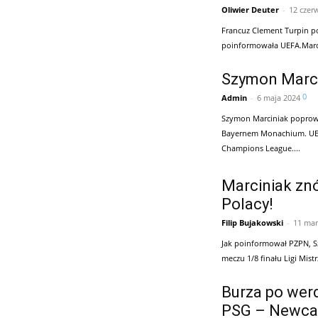
Oliwier Deuter
-
12 czer
Francuz Clement Turpin p
poinformowała UEFA.Marci
Szymon Marcin
0
Admin
-
6 maja 2024
Szymon Marciniak poprowa
Bayernem Monachium. UEFA
Champions League....
Marciniak znó
Polacy!
Filip Bujakowski
-
11 mar
Jak poinformował PZPN, 
meczu 1/8 finału Ligi Mist
Burza po wer
PSG – Newcast