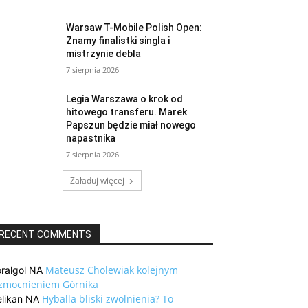
Warsaw T-Mobile Polish Open:
Znamy finalistki singla i
mistrzynie debla
7 sierpnia 2026
Legia Warszawa o krok od
hitowego transferu. Marek
Papszun będzie miał nowego
napastnika
7 sierpnia 2026
Załaduj więcej
RECENT COMMENTS
Mateusz Cholewiak kolejnym
ralgol
NA
zmocnieniem Górnika
Hyballa bliski zwolnienia? To
likan
NA