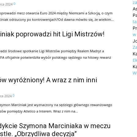
za
0
wca 2024
A
oprowadzi mecz otwarcia Euro 2024 między Niemcami a Szkocją, o czym
P
niak odrzucony po kontrowersjach?Od dawna mówiło się, że wielkim...
t
P
iak poprowadzi hit Ligi Mistrzów!
w
J
Z
dzi środowe spotkanie Ligi Mistrzów pomiędzy Realem Madryt a
K
 oficjalnie potwierdziła wybór polskiego sędziego na hitowy rewanż
Ek
Ka
W
w wyróżniony! A wraz z nim inni
0
ca 2024
Szymon Marciniak jest wyznaczony na sędziego głównego rewanżowego
rzów pomiędzy Atletico a Interem. Wraz z nim na...
dykcie Szymona Marciniaka w meczu
le. „Obrzydliwa decyzja”