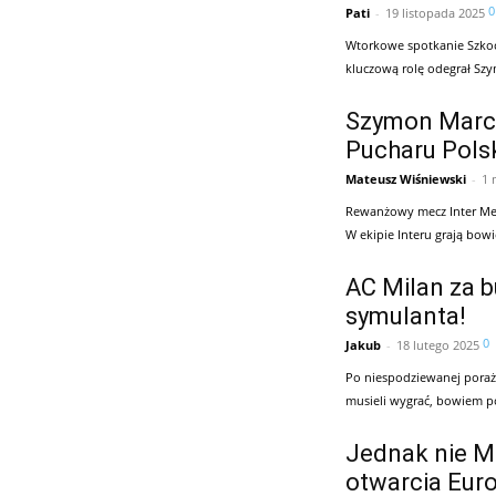
0
Pati
-
19 listopada 2025
Wtorkowe spotkanie Szkoc
kluczową rolę odegrał Szy
Szymon Marcin
Pucharu Pols
Mateusz Wiśniewski
-
1 
Rewanżowy mecz Inter Med
W ekipie Interu grają bowie
AC Milan za b
symulanta!
0
Jakub
-
18 lutego 2025
Po niespodziewanej poraż
musieli wygrać, bowiem po
Jednak nie M
otwarcia Eur