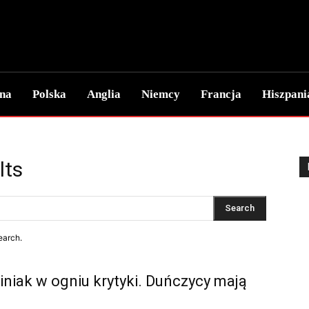
wna
Polska
Anglia
Niemcy
Francja
Hiszpani
lts
Search
earch.
niak w ogniu krytyki. Duńczycy mają