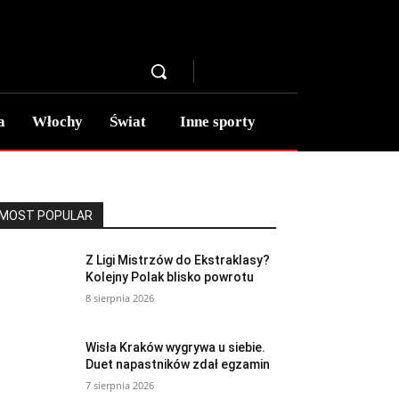
a
Włochy
Świat
Inne sporty
MOST POPULAR
Z Ligi Mistrzów do Ekstraklasy?
Kolejny Polak blisko powrotu
8 sierpnia 2026
Wisła Kraków wygrywa u siebie.
Duet napastników zdał egzamin
7 sierpnia 2026