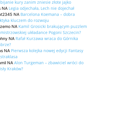
bijanie kury zanim zniesie złote jajko
Legia odjechała, Lech nie dojechał
s
NA
Barcelona Koemana – dobra
at2345
NA
aktyka kluczem do rozwoju
Kamil Grosicki brakującym puzzlem
rzemo
NA
 mistrzowskiej układance Pogoni Szczecin?
Rafał Kurzawa wraca do Górnika
ohny
NA
abrze?
Pierwsza kolejka nowej edycji Fantasy
as
NA
straklasa
Alon Turgeman – zbawiciel wróci do
mil
NA
isły Kraków?