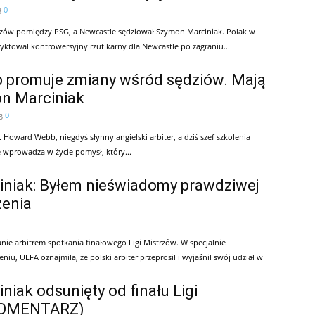
0
3
trzów pomiędzy PSG, a Newcastle sędziował Szymon Marciniak. Polak w
yktował kontrowersyjny rzut karny dla Newcastle po zagraniu...
promuje zmiany wśród sędziów. Mają
on Marciniak
0
3
i. Howard Webb, niegdyś słynny angielski arbiter, a dziś szef szkolenia
 wprowadza w życie pomysł, który...
niak: Byłem nieświadomy prawdziwej
zenia
ie arbitrem spotkania finałowego Ligi Mistrzów. W specjalnie
u, UEFA oznajmiła, że polski arbiter przeprosił i wyjaśnił swój udział w
iak odsunięty od finału Ligi
KOMENTARZ)