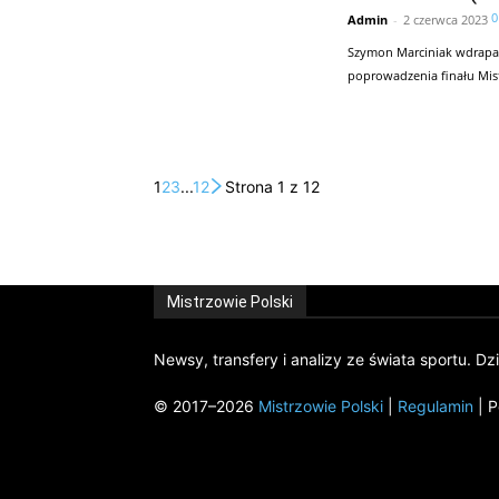
0
Admin
-
2 czerwca 2023
Szymon Marciniak wdrapał 
poprowadzenia finału Mistr
1
2
3
...
12
Strona 1 z 12
Mistrzowie Polski
Newsy, transfery i analizy ze świata sportu. Dz
© 2017–2026
Mistrzowie Polski
|
Regulamin
| P