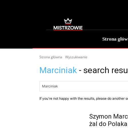
Strona głó
Strona główna
Wyszukiwanie
Marciniak
- search resu
If you're not happy with the results, please do another s
Szymon Marci
żal do Polaka