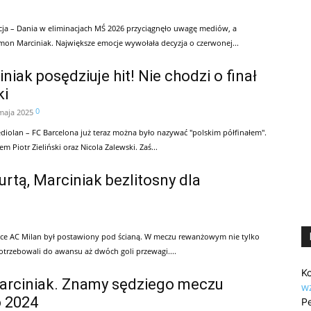
ja – Dania w eliminacjach MŚ 2026 przyciągnęło uwagę mediów, a
mon Marciniak. Największe emocje wywołała decyzja o czerwonej...
iak posędziuje hit! Nie chodzi o finał
ki
0
maja 2025
iolan – FC Barcelona już teraz można było nazywać "polskim półfinałem".
m Piotr Zieliński oraz Nicola Zalewski. Zaś...
urtą, Marciniak bezlitosny dla
ce AC Milan był postawiony pod ścianą. W meczu rewanżowym nie tylko
trzebowali do awansu aż dwóch goli przewagi....
Ko
arciniak. Znamy sędziego meczu
w
o 2024
Pe