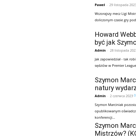
Paweł
-
29 listopada 202
Wczorajszy mecz Ligi Mis
doliczonym czasie gry pod
Howard Webb 
być jak Szym
Admin
-
28 listopada 202
Jak zapowiedział - tak rob
sędziów w Premier League
Szymon Marci
natury wydar
0
Admin
-
2 czerwca 2023
Szymon Marciniak pozostan
opublikowanym oświadczeni
konferencji...
Szymon Marcin
Mistrzów? (